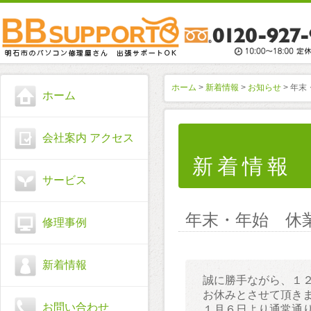
ホーム
>
新着情報
>
お知らせ
> 年
ホーム
会社案内 アクセス
新着情報
サービス
年末・年始 休
修理事例
新着情報
誠に勝手ながら、１
お休みとさせて頂き
お問い合わせ
１月６日より通常通