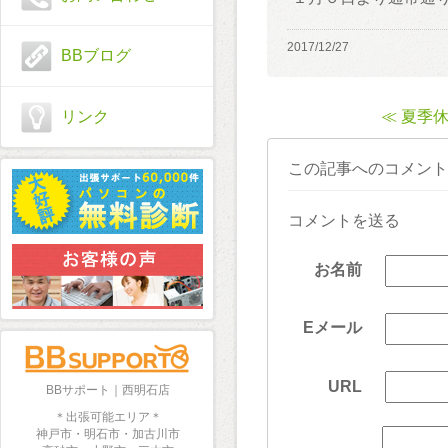
2017/12/27
BBブログ
リンク
≪ 夏季
この記事へのコメント
コメントを送る
お名前
Eメール
URL
BBサポート｜西明石店
＊出張可能エリア＊
神戸市・明石市・加古川市